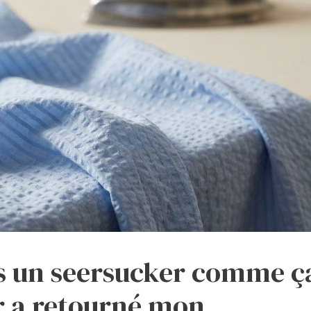
is un seersucker comme ç
r a retourné mon