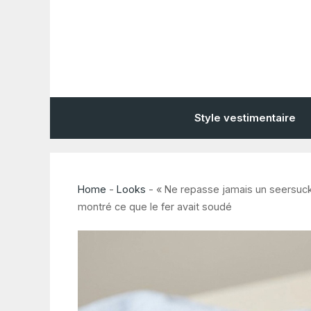
Aller
au
contenu
Style vestimentaire
Home
-
Looks
-
« Ne repasse jamais un seersuc
montré ce que le fer avait soudé