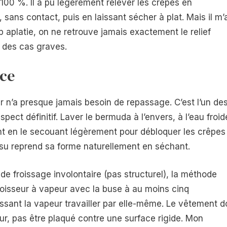
100 %. Il a pu légèrement relever les crêpes en
, sans contact, puis en laissant sécher à plat. Mais il m’
op aplatie, on ne retrouve jamais exactement le relief
rt des cas graves.
ace
r n’a presque jamais besoin de repassage. C’est l’un de
pect définitif. Laver le bermuda à l’envers, à l’eau froid
t en le secouant légèrement pour débloquer les crêpes
tissu reprend sa forme naturellement en séchant.
 de froissage involontaire (pas structurel), la méthode
roisseur à vapeur avec la buse à au moins cinq
ssant la vapeur travailler par elle-même. Le vêtement do
ur, pas être plaqué contre une surface rigide. Mon