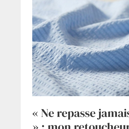
« Ne repasse jama
» : mon retoucheu