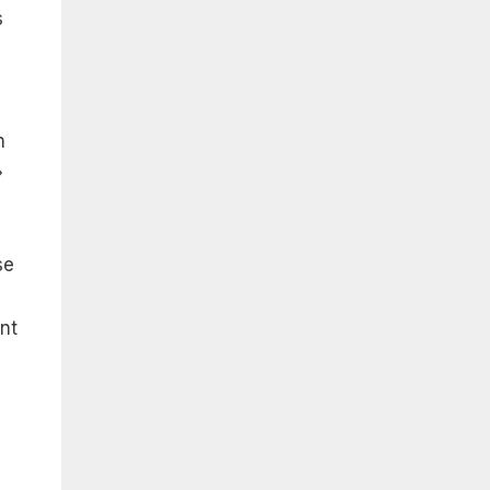
s
n
»
se
nt