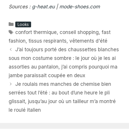
Sources :
g-heat.eu
|
mode-shoes.com
Catégories
Looks
Étiquettes
confort thermique
,
conseil shopping
,
fast
fashion
,
tissus respirants
,
vêtements d'été
J’ai toujours porté des chaussettes blanches
sous mon costume sombre : le jour où je les ai
assorties au pantalon, j’ai compris pourquoi ma
jambe paraissait coupée en deux
Je roulais mes manches de chemise bien
serrées tout l’été : au bout d’une heure le pli
glissait, jusqu’au jour où un tailleur m’a montré
le roulé italien