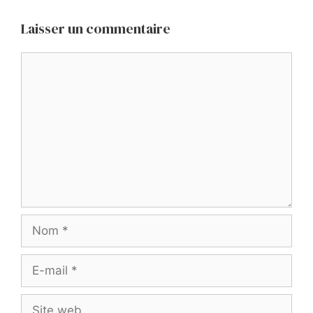
Laisser un commentaire
Commentaire
Nom
E-
mail
Site