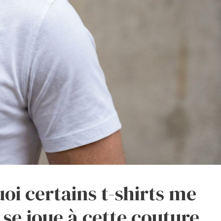
oi certains t-shirts me
t se joue à cette couture