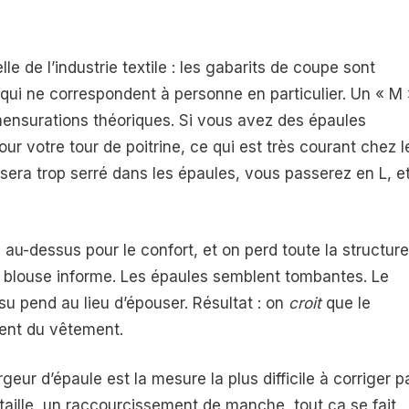
le de l’industrie textile : les gabarits de coupe sont
qui ne correspondent à personne en particulier. Un « M 
mensurations théoriques. Si vous avez des épaules
r votre tour de poitrine, ce qui est très courant chez l
 sera trop serré dans les épaules, vous passerez en L, e
le au-dessus pour le confort, et on perd toute la structure
une blouse informe. Les épaules semblent tombantes. Le
su pend au lieu d’épouser. Résultat : on
croit
que le
ient du vêtement.
eur d’épaule est la mesure la plus difficile à corriger p
 taille, un raccourcissement de manche, tout ça se fait