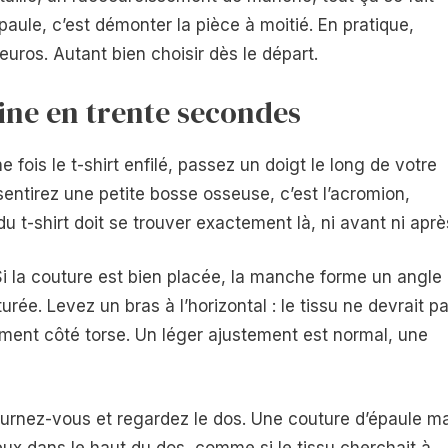
aule, c’est démonter la pièce à moitié. En pratique,
 euros. Autant bien choisir dès le départ.
ine en trente secondes
fois le t-shirt enfilé, passez un doigt le long de votre
sentirez une petite bosse osseuse, c’est l’acromion,
du t-shirt doit se trouver exactement là, ni avant ni aprè
Si la couture est bien placée, la manche forme un angle
urée. Levez un bras à l’horizontal : le tissu ne devrait p
ément côté torse. Un léger ajustement est normal, une
tournez-vous et regardez le dos. Une couture d’épaule ma
eux dans le haut du dos, comme si le tissu cherchait à