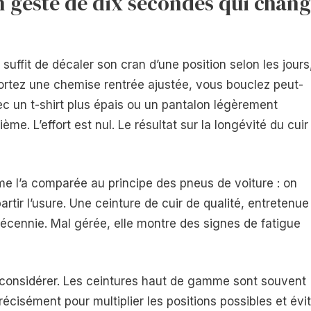
un geste de dix secondes qui chan
l suffit de décaler son cran d’une position selon les jours
rtez une chemise rentrée ajustée, vous bouclez peut-
c un t-shirt plus épais ou un pantalon légèrement
ème. L’effort est nul. Le résultat sur la longévité du cuir
 me l’a comparée au principe des pneus de voiture : on
rtir l’usure. Une ceinture de cuir de qualité, entretenue
écennie. Mal gérée, elle montre des signes de fatigue
à considérer. Les ceintures haut de gamme sont souvent
récisément pour multiplier les positions possibles et évi