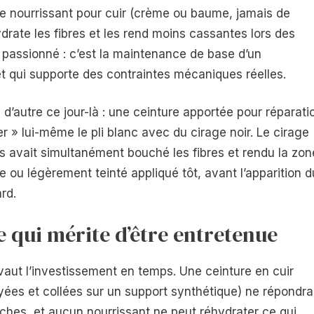
de nourrissant pour cuir (crème ou baume, jamais de
ydrate les fibres et les rend moins cassantes lors des
e passionné : c’est la maintenance de base d’un
t qui supporte des contraintes mécaniques réelles.
’autre ce jour-là : une ceinture apportée pour réparati
er » lui-même le pli blanc avec du cirage noir. Le cirage
is avait simultanément bouché les fibres et rendu la zon
re ou légèrement teinté appliqué tôt, avant l’apparition d
ard.
 qui mérite d’être entretenue
vaut l’investissement en temps. Une ceinture en cuir
oyées et collées sur un support synthétique) ne répondra
uches, et aucun nourrissant ne peut réhydrater ce qui