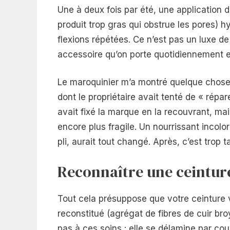
Une à deux fois par été, une application 
produit trop gras qui obstrue les pores) h
flexions répétées. Ce n’est pas un luxe d
accessoire qu’on porte quotidiennement e
Le maroquinier m’a montré quelque chose d
dont le propriétaire avait tenté de « répar
avait fixé la marque en la recouvrant, ma
encore plus fragile. Un nourrissant incolo
pli, aurait tout changé. Après, c’est trop t
Reconnaître une ceinture
Tout cela présuppose que votre ceinture 
reconstitué (agrégat de fibres de cuir br
pas à ces soins : elle se délamine par co