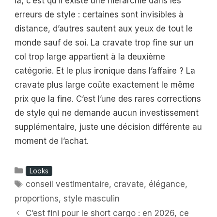
là, c’est qu’il existe une hiérarchie dans les
erreurs de style : certaines sont invisibles à
distance, d’autres sautent aux yeux de tout le
monde sauf de soi. La cravate trop fine sur un
col trop large appartient à la deuxième
catégorie. Et le plus ironique dans l’affaire ? La
cravate plus large coûte exactement le même
prix que la fine. C’est l’une des rares corrections
de style qui ne demande aucun investissement
supplémentaire, juste une décision différente au
moment de l’achat.
Catégories
Looks
Étiquettes
conseil vestimentaire
,
cravate
,
élégance
,
proportions
,
style masculin
C’est fini pour le short cargo : en 2026, ce