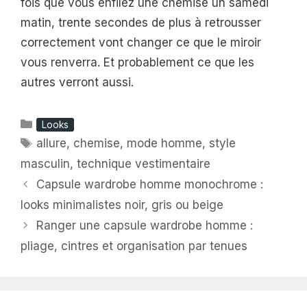
fois que vous enfilez une chemise un samedi
matin, trente secondes de plus à retrousser
correctement vont changer ce que le miroir
vous renverra. Et probablement ce que les
autres verront aussi.
Catégories
Looks
Étiquettes
allure
,
chemise
,
mode homme
,
style
masculin
,
technique vestimentaire
Capsule wardrobe homme monochrome :
looks minimalistes noir, gris ou beige
Ranger une capsule wardrobe homme :
pliage, cintres et organisation par tenues