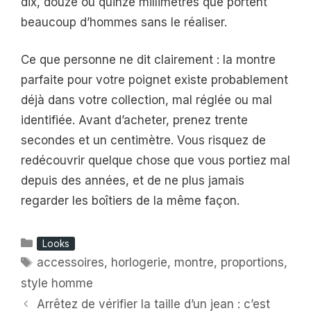
dix, douze ou quinze millimètres que portent
beaucoup d’hommes sans le réaliser.
Ce que personne ne dit clairement : la montre
parfaite pour votre poignet existe probablement
déjà dans votre collection, mal réglée ou mal
identifiée. Avant d’acheter, prenez trente
secondes et un centimètre. Vous risquez de
redécouvrir quelque chose que vous portiez mal
depuis des années, et de ne plus jamais
regarder les boîtiers de la même façon.
Catégories
Looks
Étiquettes
accessoires
,
horlogerie
,
montre
,
proportions
,
style homme
Arrêtez de vérifier la taille d’un jean : c’est