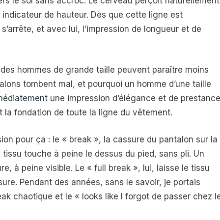
vers le sol sans accroc. Le cerveau perçoit naturellement
 indicateur de hauteur. Dès que cette ligne est
 s’arrête, et avec lui, l’impression de longueur et de
des hommes de grande taille peuvent paraître moins
ntalons tombent mal, et pourquoi un homme d’une taille
médiatement
une impression d’élégance et de prestance
est la fondation de toute la ligne du vêtement.
on pour ça : le « break », la cassure du pantalon sur la
 tissu touche à peine le dessus du pied, sans pli. Un
, à peine visible. Le « full break », lui, laisse le tissu
re. Pendant des années, sans le savoir, je portais
reak chaotique et le « looks like I forgot de passer chez l