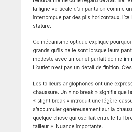
l’endroit même où le regard devrait filer 
la ligne verticale d’un pantalon comme un
interrompue par des plis horizontaux, l’œil
stature.
Ce mécanisme optique explique pourquoi 
grands qu’ils ne le sont lorsque leurs pa
modeste avec un ourlet parfait donne
im
L’ourlet n’est pas un détail de finition. C’
Les tailleurs anglophones ont une expressi
chaussure. Un « no break » signifie que le
« slight break » introduit une légère cassure
s’accumuler généreusement sur la chaussu
quelque chose qui oscillait entre le full b
tailleur ». Nuance importante.