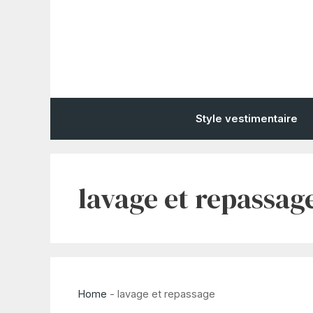
Aller
au
contenu
Style vestimentaire
lavage et repassag
Home
-
lavage et repassage