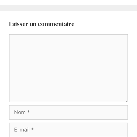
Laisser un commentaire
Commentaire
Nom
E-
mail