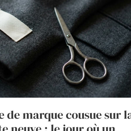
tte de marque cousue sur l
 neuve : le jour où un