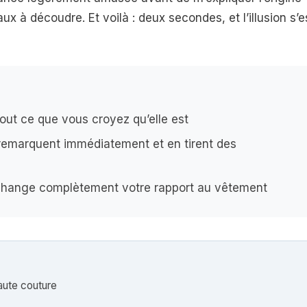
eaux à découdre. Et voilà : deux secondes, et l’illusion s’e
tout ce que vous croyez qu’elle est
remarquent immédiatement et en tirent des
ui change complètement votre rapport au vêtement
aute couture