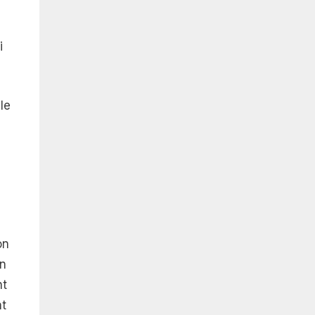
i
le
on
on
nt
nt