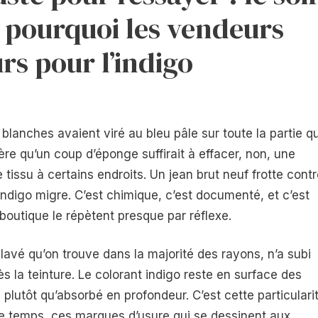
 pourquoi les vendeurs
rs pour l’indigo
 blanches avaient viré au bleu pâle sur toute la partie qu
ère qu’un coup d’éponge suffirait à effacer, non, une
le tissu à certains endroits. Un jean brut neuf frotte cont
indigo migre. C’est chimique, c’est documenté, et c’est
outique le répètent presque par réflexe.
avé qu’on trouve dans la majorité des rayons, n’a subi
s la teinture. Le colorant indigo reste en surface des
 plutôt qu’absorbé en profondeur. C’est cette particulari
le temps, ces marques d’usure qui se dessinent aux