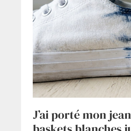
J’ai porté mon jea
baskets blanches jus