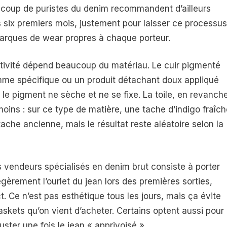
aucoup de puristes du denim recommandent d’ailleurs
s six premiers mois, justement pour laisser ce processus
marques de wear propres à chaque porteur.
ctivité dépend beaucoup du matériau. Le cuir pigmenté
mme spécifique ou un produit détachant doux appliqué
e pigment ne sèche et ne se fixe. La toile, en revanche
ins : sur ce type de matière, une tache d’indigo fraîch
ache ancienne, mais le résultat reste aléatoire selon la
 vendeurs spécialisés en denim brut consiste à porter
gèrement l’ourlet du jean lors des premières sorties,
ct. Ce n’est pas esthétique tous les jours, mais ça évite
kets qu’on vient d’acheter. Certains optent aussi pour
juster une fois le jean « apprivoisé ».