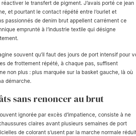
à réactiver le transfert de pigment. J’avais porté ce jean
e, et pourtant le contact répété entre l’ourlet et
ins passionnés de denim brut appellent carrément ce
ique emprunté à l’industrie textile qui désigne
ttement.
agine souvent qu’il faut des jours de port intensif pour v
res de frottement répété, à chaque pas, suffisent
e non plus : plus marquée sur la basket gauche, là où
ma démarche.
âts sans renoncer au brut
souvent ignorée par excès d’impatience, consiste à ne
 chaussures claires avant plusieurs semaines de port
icielles de colorant s’usent par la marche normale rédui