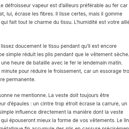
Le défroisseur vapeur est d’ailleurs préférable au fer car 
lat, lui, écrase les fibres. Il lisse certes, mais il gomme
qui fait tout le charme du tissu. L’humidité est votre alli
 lissez doucement le tissu pendant qu’il est encore
e simple réduit les plis pendant que le vêtement sèche
une heure de bataille avec le fer le lendemain matin.
r minute pour réduire le froissement, car un essorage tr
ière permanente.
rsonne ne mentionne. La veste doit toujours être
r d’épaules : un cintre trop étroit écrase la carrure, un
 simple influence directement la manière dont la veste
ois qui épouseront mieux la forme de vos vêtements. Le lin
e métallique fin accumule des plis en cassure précisémen