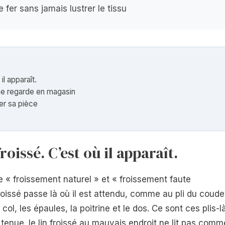
fer sans jamais lustrer le tissu
il apparaît.
ne regarde en magasin
ter sa pièce
roissé. C’est où il apparaît.
re « froissement naturel » et « froissement faute
t froissé passe là où il est attendu, comme au pli du coude
 col, les épaules, la poitrine et le dos. Ce sont ces plis-l
ne tenue. le lin froissé au mauvais endroit ne lit pas comm