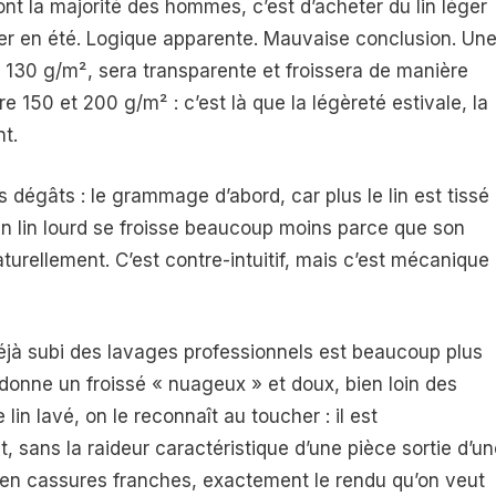
font la majorité des hommes, c’est d’acheter du lin léger
ter en été. Logique apparente. Mauvaise conclusion. Un
 130 g/m², sera transparente et froissera de manière
re 150 et 200 g/m² : c’est là que la légèreté estivale, la
nt.
es dégâts : le grammage d’abord, car plus le lin est tissé
 Un lin lourd se froisse beaucoup moins parce que son
aturellement. C’est contre-intuitif, mais c’est mécanique 
i a déjà subi des lavages professionnels est beaucoup plus
 donne un froissé « nuageux » et doux, bien loin des
 lin lavé, on le reconnaît au toucher : il est
sans la raideur caractéristique d’une pièce sortie d’un
ra en cassures franches, exactement le rendu qu’on veut