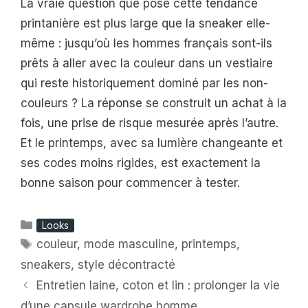
La vraie question que pose cette tendance
printanière est plus large que la sneaker elle-
même : jusqu’où les hommes français sont-ils
prêts à aller avec la couleur dans un vestiaire
qui reste historiquement dominé par les non-
couleurs ? La réponse se construit un achat à la
fois, une prise de risque mesurée après l’autre.
Et le printemps, avec sa lumière changeante et
ses codes moins rigides, est exactement la
bonne saison pour commencer à tester.
Catégories
Looks
Étiquettes
couleur
,
mode masculine
,
printemps
,
sneakers
,
style décontracté
Entretien laine, coton et lin : prolonger la vie
d’une capsule wardrobe homme