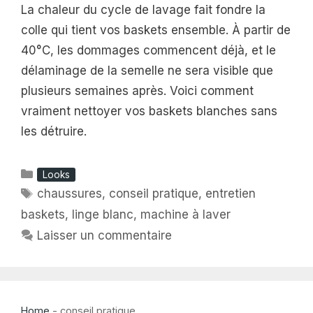
La chaleur du cycle de lavage fait fondre la
colle qui tient vos baskets ensemble. À partir de
40°C, les dommages commencent déjà, et le
délaminage de la semelle ne sera visible que
plusieurs semaines après. Voici comment
vraiment nettoyer vos baskets blanches sans
les détruire.
Catégories
Looks
Étiquettes
chaussures
,
conseil pratique
,
entretien
baskets
,
linge blanc
,
machine à laver
Laisser un commentaire
Home
-
conseil pratique