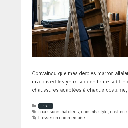
Convaincu que mes derbies marron allaien
m’a ouvert les yeux sur une faute subtile 
chaussures adaptées à chaque costume, a
Catégories
Looks
Étiquettes
chaussures habillées
,
conseils style
,
costume
Laisser un commentaire