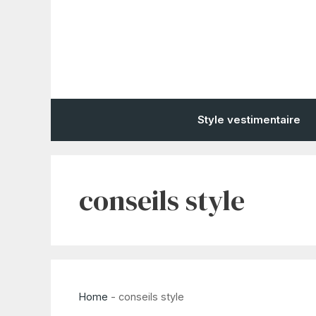
Aller
au
contenu
Style vestimentaire
conseils style
Home
-
conseils style