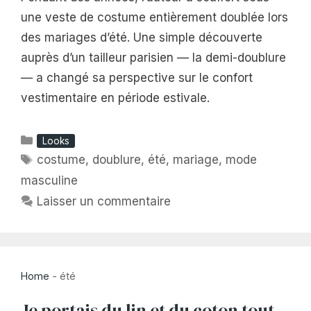
une veste de costume entièrement doublée lors
des mariages d’été. Une simple découverte
auprès d’un tailleur parisien — la demi-doublure
— a changé sa perspective sur le confort
vestimentaire en période estivale.
Catégories
Looks
Étiquettes
costume
,
doublure
,
été
,
mariage
,
mode
masculine
Laisser un commentaire
Home
-
été
Je portais du lin et du coton tout