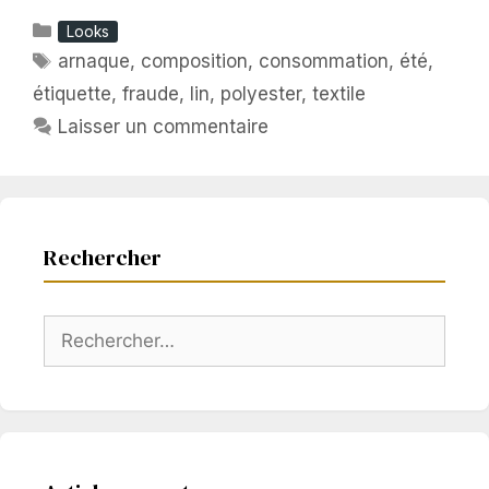
Catégories
Looks
Étiquettes
arnaque
,
composition
,
consommation
,
été
,
étiquette
,
fraude
,
lin
,
polyester
,
textile
Laisser un commentaire
Rechercher
Rechercher :