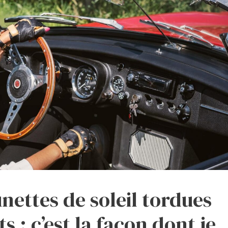
unettes de soleil tordues
s : c’est la façon dont je