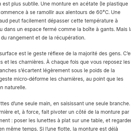
 est plus subtile. Une monture en acétate (le plastique
ie) commence à se ramollir aux alentours de 60°C. Une
chaud peut facilement dépasser cette température à
d ou dans un espace fermé comme la boîte à gants. Mais l
 du rangement et de la récupération.
urface est le geste réflexe de la majorité des gens. C’e
es et les charnières. À chaque fois que vous reposez les
branches s’écartent légèrement sous le poids de la
geste micro-déforme les charnières, au point que les
n naturelle.
nettes d’une seule main, en saisissant une seule branche.
ière et, à force, fait pivoter un côté de la monture par
ement : poser les lunettes à plat sur une table, et regarde
en même temps. Si l’une flotte, la monture est déjà