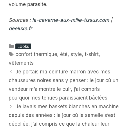
volume parasite.
Sources :
la-caverne-aux-mille-tissus.com
|
deeluxe.fr
Catégories
Looks
Étiquettes
confort thermique
,
été
,
style
,
t-shirt
,
vêtements
Je portais ma ceinture marron avec mes
chaussures noires sans y penser : le jour où un
vendeur m’a montré le cuir, j’ai compris
pourquoi mes tenues paraissaient bâclées
Je lavais mes baskets blanches en machine
depuis des années : le jour où la semelle s’est
décollée, j’ai compris ce que la chaleur leur